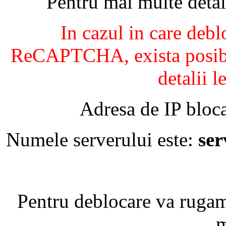
Pentru mai multe detal
In cazul in care debl
ReCAPTCHA, exista posibil
detalii l
Adresa de IP bloca
Numele serverului este:
se
Pentru deblocare va ruga
m